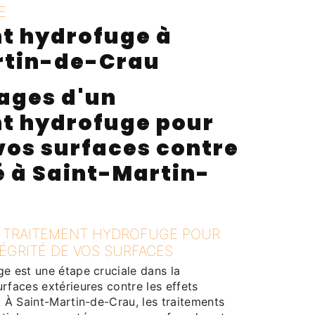
E
t hydrofuge à
rtin-de-Crau
ages d'un
t hydrofuge pour
vos surfaces contre
é à Saint-Martin-
 TRAITEMENT HYDROFUGE POUR
TÉGRITÉ DE VOS SURFACES
ge est une étape cruciale dans la
rfaces extérieures contre les effets
. À Saint-Martin-de-Crau, les traitements