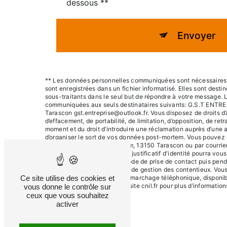
dessous **
Envoyer
** Les données personnelles communiquées sont nécessaires a
sont enregistrées dans un fichier informatisé. Elles sont des
sous-traitants dans le seul but de répondre à votre message.
communiquées aux seuls destinataires suivants: G.S.T ENTRE
Tarascon gst.entreprise@outlook.fr. Vous disposez de droits d’a
d’effacement, de portabilité, de limitation, d’opposition, de re
moment et du droit d’introduire une réclamation auprès d’une a
d’organiser le sort de vos données post-mortem. Vous pouvez e
postale à l'adresse 20 Bd Itam, 13150 Tarascon ou par courrier
gst.entreprise@outlook.fr. Un justificatif d'identité pourra v
vos données pendant la période de prise de contact puis penda
légale aux fins probatoires et de gestion des contentieux. Vous
Ce site utilise des cookies et
sur la liste d'opposition au démarchage téléphonique, disponib
Bloctel.gouv.fr
. Consultez le site cnil.fr pour plus d’information
vous donne le contrôle sur
ceux que vous souhaitez
activer