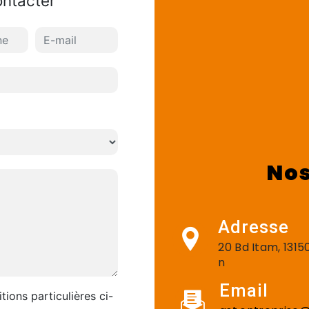
ontacter
Nos
Adresse
20 Bd Itam, 131
n
Email
tions particulières ci-