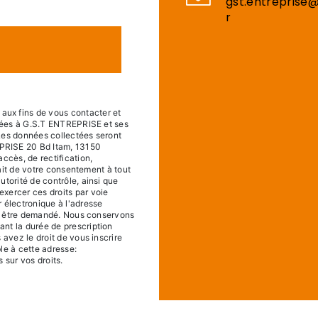
gst.entreprise@
r
ux fins de vous contacter et
tinées à G.S.T ENTREPRISE et ses
 Les données collectées seront
PRISE 20 Bd Itam, 13150
ccès, de rectification,
trait de votre consentement à tout
utorité de contrôle, ainsi que
xercer ces droits par voie
 électronique à l'adresse
ous être demandé. Nous conservons
nt la durée de prescription
 avez le droit de vous inscrire
le à cette adresse:
s sur vos droits.