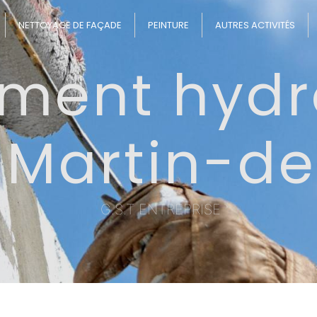
NETTOYAGE DE FAÇADE
PEINTURE
AUTRES ACTIVITÉS
ement hyd
-Martin-d
G.S.T ENTREPRISE