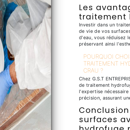
Les avanta
traitement 
Investir dans un trait
de vie de vos surfaces
d'eau, vous réduisez 
préservant ainsi l'esth
POURQUOI CHOIS
TRAITEMENT HY
CRAU ?
Chez G.S.T ENTREPRISE
de traitement hydrof
l'expertise nécessaire
précision, assurant u
Conclusion 
surfaces a
hydrofuge 