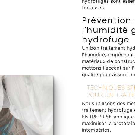
hydrofuges sont essen
terrasses.
Prévention
l'humidité 
hydrofuge
Un bon traitement hyd
l'humidité, empêchant 
matériaux de constru
mettons l'accent sur l
qualité pour assurer u
TECHNIQUES SPÉ
POUR UN TRAIT
Nous utilisons des mé
traitement hydrofuge 
ENTREPRISE applique c
maximiser la protectio
intempéries.