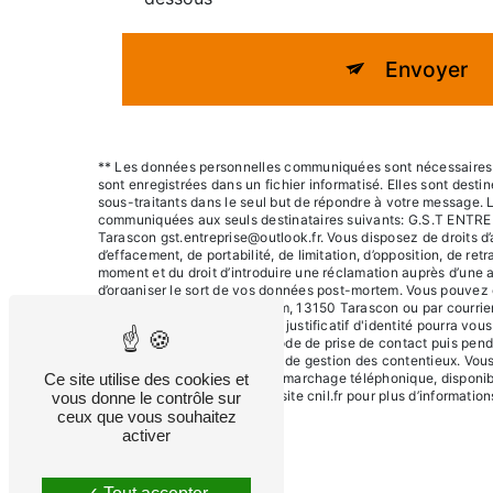
Envoyer
** Les données personnelles communiquées sont nécessaires a
sont enregistrées dans un fichier informatisé. Elles sont des
sous-traitants dans le seul but de répondre à votre message.
communiquées aux seuls destinataires suivants: G.S.T ENTRE
Tarascon gst.entreprise@outlook.fr. Vous disposez de droits d’a
d’effacement, de portabilité, de limitation, d’opposition, de re
moment et du droit d’introduire une réclamation auprès d’une a
d’organiser le sort de vos données post-mortem. Vous pouvez e
postale à l'adresse 20 Bd Itam, 13150 Tarascon ou par courrier
gst.entreprise@outlook.fr. Un justificatif d'identité pourra v
vos données pendant la période de prise de contact puis penda
légale aux fins probatoires et de gestion des contentieux. Vous
Ce site utilise des cookies et
sur la liste d'opposition au démarchage téléphonique, disponib
Bloctel.gouv.fr
. Consultez le site cnil.fr pour plus d’information
vous donne le contrôle sur
ceux que vous souhaitez
activer