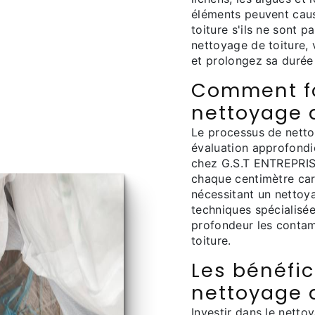
éléments peuvent cau
toiture s'ils ne sont p
nettoyage de toiture,
et prolongez sa durée 
Comment fo
nettoyage d
Le processus de nett
évaluation approfondie
chez G.S.T ENTREPRIS
chaque centimètre car
nécessitant un nettoya
techniques spécialisée
profondeur les contami
toiture.
Les bénéfi
nettoyage d
Investir dans le nett