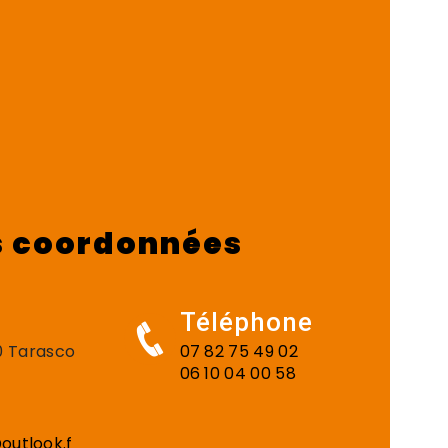
 coordonnées
Téléphone
50 Tarasco
07 82 75 49 02
06 10 04 00 58
outlook.f