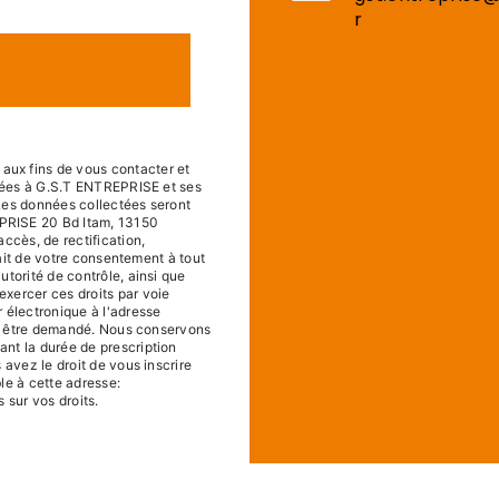
r
ux fins de vous contacter et
tinées à G.S.T ENTREPRISE et ses
 Les données collectées seront
PRISE 20 Bd Itam, 13150
ccès, de rectification,
trait de votre consentement à tout
utorité de contrôle, ainsi que
xercer ces droits par voie
 électronique à l'adresse
ous être demandé. Nous conservons
nt la durée de prescription
 avez le droit de vous inscrire
le à cette adresse:
s sur vos droits.