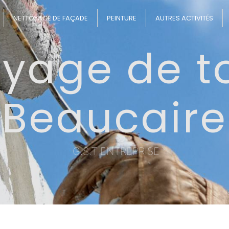
NETTOYAGE DE FAÇADE
PEINTURE
AUTRES ACTIVITÉS
yage de to
Beaucaire
G.S.T ENTREPRISE