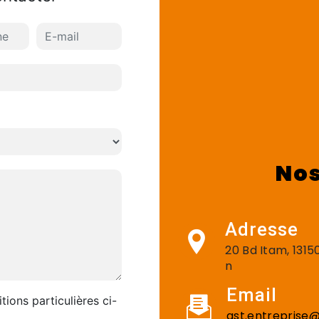
Nos
Adresse
20 Bd Itam, 131
n
Email
tions particulières ci-
gst.entreprise@