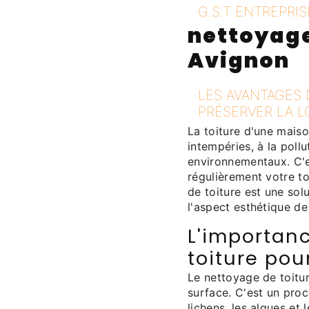
G.S.T ENTREPRIS
nettoyage
Avignon
LES AVANTAGES
PRÉSERVER LA L
La toiture d'une mais
intempéries, à la pollu
environnementaux. C'es
régulièrement votre to
de toiture est une solu
l'aspect esthétique de
L'importan
toiture pou
Le nettoyage de toitu
surface. C'est un proc
lichens, les algues et