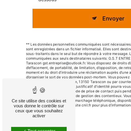
Envoyer
** Les données personnelles communiquées sont nécessaires a
sont enregistrées dans un fichier informatisé. Elles sont des
sous-traitants dans le seul but de répondre à votre message.
communiquées aux seuls destinataires suivants: G.S.T ENTRE
Tarascon gst.entreprise@outlook.fr. Vous disposez de droits d’a
d’effacement, de portabilité, de limitation, d’opposition, de re
moment et du droit d’introduire une réclamation auprès d’une a
d’organiser le sort de vos données post-mortem. Vous pouvez e
postale à l'adresse 20 Bd Itam, 13150 Tarascon ou par courrier
gst.entreprise@outlook.fr. Un justificatif d'identité pourra v
vos données pendant la période de prise de contact puis penda
légale aux fins probatoires et de gestion des contentieux. Vous
Ce site utilise des cookies et
sur la liste d'opposition au démarchage téléphonique, disponib
Bloctel.gouv.fr
. Consultez le site cnil.fr pour plus d’information
vous donne le contrôle sur
ceux que vous souhaitez
activer