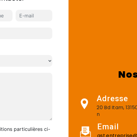
Nos
Adresse
20 Bd Itam, 131
n
Email
tions particulières ci-
gst.entreprise@