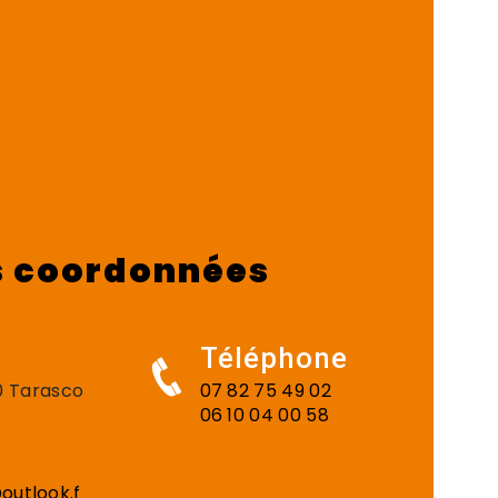
 coordonnées
Téléphone
50 Tarasco
07 82 75 49 02
06 10 04 00 58
outlook.f