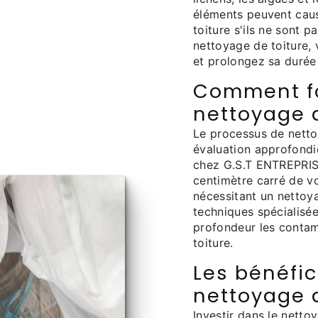
éléments peuvent cau
toiture s'ils ne sont p
nettoyage de toiture,
et prolongez sa durée 
Comment fo
nettoyage d
Le processus de nett
évaluation approfondie
chez G.S.T ENTREPRIS
centimètre carré de vo
nécessitant un nettoya
techniques spécialisée
profondeur les contami
toiture.
Les bénéfi
nettoyage d
Investir dans le nett