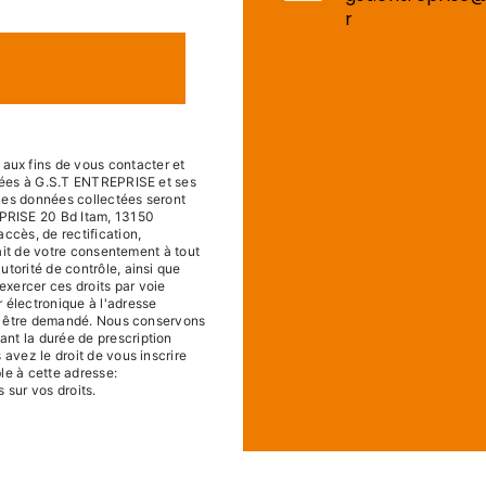
r
ux fins de vous contacter et
tinées à G.S.T ENTREPRISE et ses
 Les données collectées seront
PRISE 20 Bd Itam, 13150
ccès, de rectification,
trait de votre consentement à tout
utorité de contrôle, ainsi que
xercer ces droits par voie
 électronique à l'adresse
ous être demandé. Nous conservons
nt la durée de prescription
 avez le droit de vous inscrire
le à cette adresse:
s sur vos droits.